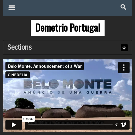
Search
for:
m
s
Demetrio Portugal
Sections